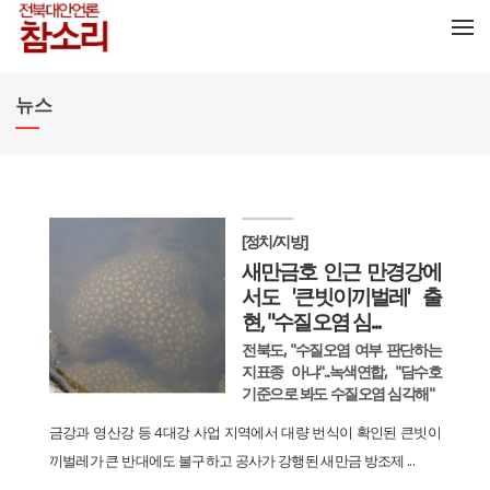
메뉴 건너뛰기
뉴스
[정치/지방]
새만금호 인근 만경강에
서도 '큰빗이끼벌레' 출
현, "수질오염 심...
전북도, "수질오염 여부 판단하는
지표종 아냐"...녹색연합, "담수호
기준으로 봐도 수질오염 심각해"
금강과 영산강 등 4대강 사업 지역에서 대량 번식이 확인된 큰빗이
끼벌레가 큰 반대에도 불구하고 공사가 강행된 새만금 방조제 ...