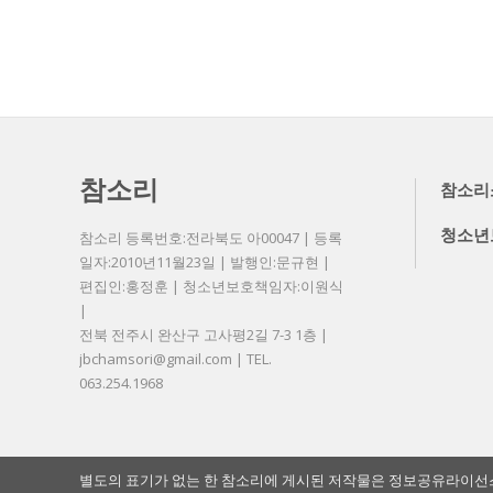
참소리
참소리
청소년
참소리 등록번호:전라북도 아00047 | 등록
일자:2010년11월23일 | 발행인:문규현 |
편집인:홍정훈 | 청소년보호책임자:이원식
|
전북 전주시 완산구 고사평2길 7-3 1층 |
jbchamsori@gmail.com | TEL.
063.254.1968
별도의 표기가 없는 한 참소리에 게시된 저작물은 정보공유라이선스 