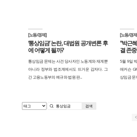
[노동/경제]
[노동/경제
‘통상임금’ 논란, 대법원 공개변론 후
"박근혜
에 어떻게 될까?
결 존중
통상임금 문제는 사건 당사자인 노동계와 재계뿐
5월 9일 
아니라 정부와 법조계에서도 뜨거운 감자다. 그
애커슨 G
간 고용노동부의 예규와 법원 판...
상임금 문제
검색