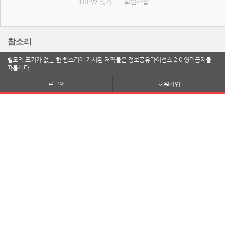
ID/PW 찾기
회원가입
|
참소리
별도의 표기가 없는 한 참소리에 게시된 저작물은 정보공유라이선스 2.0:영리금지를
따릅니다.
로그인
회원가입