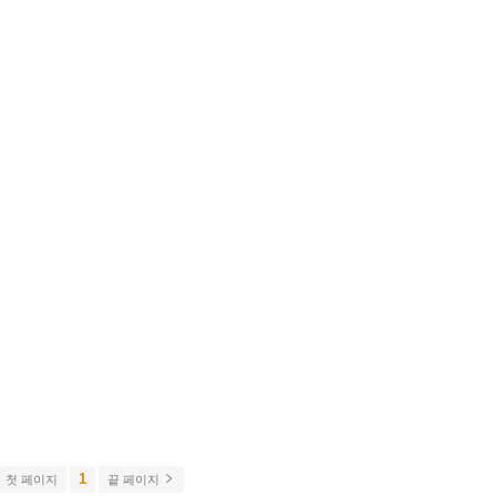
1
첫 페이지
끝 페이지