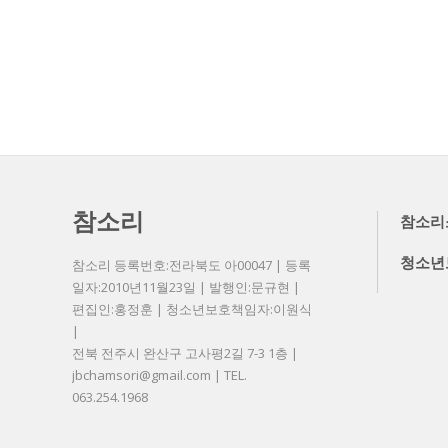
참소리
참소리
청소년
참소리 등록번호:전라북도 아00047 | 등록
일자:2010년11월23일 | 발행인:문규현 |
편집인:홍정훈 | 청소년보호책임자:이원식
|
전북 전주시 완산구 고사평2길 7-3 1층 |
jbchamsori@gmail.com | TEL.
063.254.1968