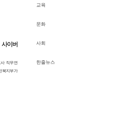
교육
문화
 사이버
사회
한줄뉴스
사 직무연
 전북지부가