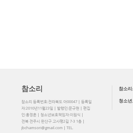
참소리
참소리
청소년
참소리 등록번호:전라북도 아00047 | 등록일
자:2010년11월23일 | 발행인:문규현 | 편집
인:홍정훈 | 청소년보호책임자:이원식 |
전북 전주시 완산구 고사평2길 7-3 1층 |
jbchamsori@gmail.com | TEL.