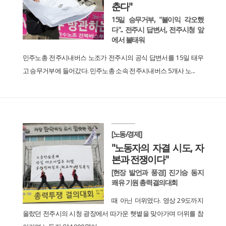
춘다"
15일 승무거부, "불이익 각오했
다"... 전주시 답변서, 전주시청 앞
에서 불태워
민주노총 전주시내버스 노조가 전주시의 공식 답변서를 15일 태우
고 승무거부에 들어갔다. 민주노총 소속 전주시내버스 5개사 노...
[노동/경제]
"노동자의 자결 시도, 자
본과 전쟁이다"
[현장 발언과 풍경] 진기승 동지
쾌유 기원 총력결의대회
때 아닌 더위였다. 영상 29도까지
올랐던 전주시의 시청 광장에서 따가운 햇볕을 맞아가며 더위를 참