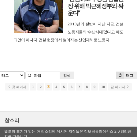
장 위해 박근혜정부와 싸
운다”
2013년의 절반이 지난 지금, 건설
노동자들의 ‘수난시대’였다고 해도
과언이 아니다. 건설 현장에서 벌어지는 산업재해로 노동자...
검색
태그
3
첫 페이지
1
2
4
5
6
7
8
9
10
끝 페이지
참소리
별도의 표기가 없는 한 참소리에 게시된 저작물은 정보공유라이선스 2.0:영리금
지를 따릅니다.