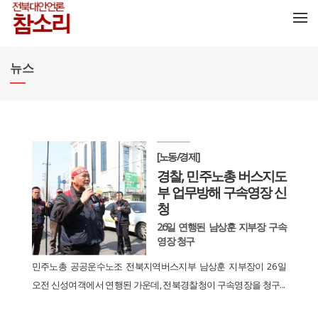
메뉴 건너뛰기
뉴스
[노동/경제]
경찰, 민주노총 버스지도
부 업무방해 구속영장 신
청
26일 연행된 남상훈 지부장 구속
영장 청구
민주노총 공공운수노조 전북지역버스지부 남상훈 지부장이 26일
오전 신성여객에서 연행된 가운데, 전북경찰청이 구속영장을 청구...