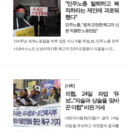
"민주노총 탈퇴하고 복
직하라는 제안에 괴로워
했다"
민주노총, "생계 곤란한 해고자 신
분 악용한 노동탄압"
124주년 세계노동절을 하루 앞둔 지난 4월 30일 밤, 민주노총 전주
시내버스노조 신성여객지회 해고자 진00 조합원이 자결을 시도...
[사회]
의협, 24일 파업 ‘유
보’...“의술과 상술을 맞바
꾼 야합” 비판 거세
대한의사협회(의협)가 결국 24일
파업을 유보하고 의정협의 결과를