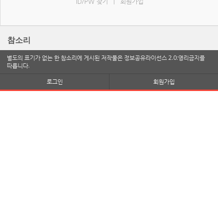
ID/PW 찾기
회원가입
|
참소리
별도의 표기가 없는 한 참소리에 게시된 저작물은 정보공유라이선스 2.0:영리금지를
따릅니다.
로그인
회원가입