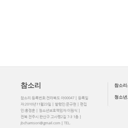
참소리
참소리
청소년
참소리 등록번호:전라북도 아00047 | 등록일
자:2010년11월23일 | 발행인:문규현 | 편집
인:홍정훈 | 청소년보호책임자:이원식 |
전북 전주시 완산구 고사평2길 7-3 1층 |
jbchamsori@gmail.com | TEL.