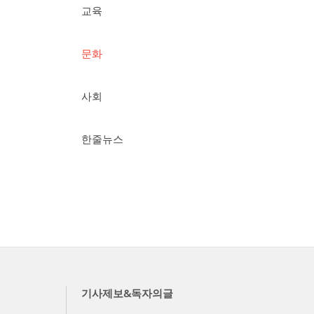
교육
문화
사회
한줄뉴스
기사제보&독자의글