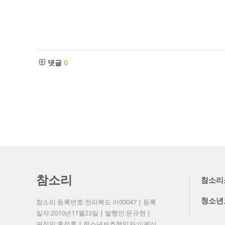
댓글
0
참소리
참소리
청소년
참소리 등록번호:전라북도 아00047 | 등록
일자:2010년11월23일 | 발행인:문규현 |
편집인:홍정훈 | 청소년보호책임자:이원식