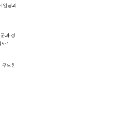
 게임광의
 군과 정
닐까?
의 무모한