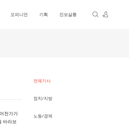
오피니언
기획
진보살롱
로그인
회원가입
전체기사
정치/지방
비어천가가
노동/경제
을 바라보