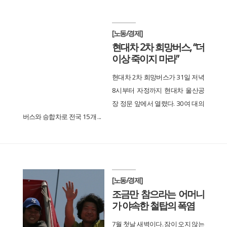
[노동/경제]
현대차 2차 희망버스, “더
이상 죽이지 마라”
현대차 2차 희망버스가 31일 저녁
8시부터 자정까지 현대차 울산공
장 정문 앞에서 열렸다. 30여 대의
버스와 승합차로 전국 15개 ...
[노동/경제]
조금만 참으라는 어머니
가 야속한 철탑의 폭염
7월 첫날 새벽이다. 잠이 오지 않는