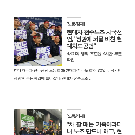
[노동/경제]
현대차 전주노조 시국선
언, "정권에 뇌물 바친 현
대차도 공범"
4,300여 명의 조합원 4시간 부분
파업
‘현대자동차 전주공장 노동조합’(현대차 전주노조)이 30일 시국선언
과 함께 부분파업에 들어갔다. 현대차 전주노조 ...
[노동/경제]
"차 팔 때는 가족이라더
니 노조 만드니 해고, 현