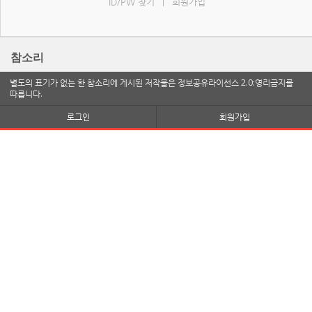
ID/PW 찾기
회원가입
|
참소리
별도의 표기가 없는 한 참소리에 게시된 저작물은 정보공유라이선스 2.0:영리금지를
따릅니다.
로그인
회원가입