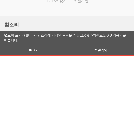
ID/PW 찾기
회원가입
|
참소리
별도의 표기가 없는 한 참소리에 게시된 저작물은 정보공유라이선스 2.0:영리금지를
따릅니다.
로그인
회원가입