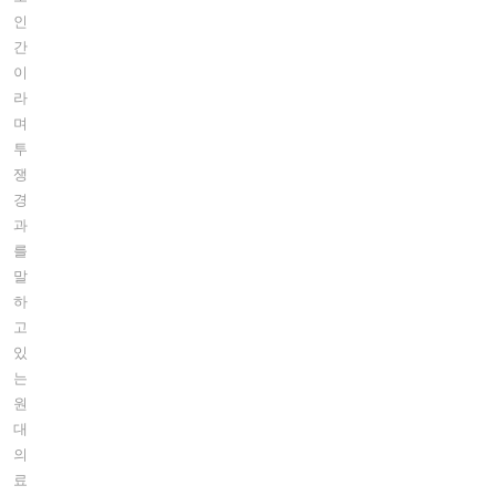
인
간
이
라
며
투
쟁
경
과
를
말
하
고
있
는
원
대
의
료