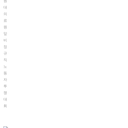
원
대
의
료
원
앞
비
정
규
직
노
동
자
투
쟁
대
회