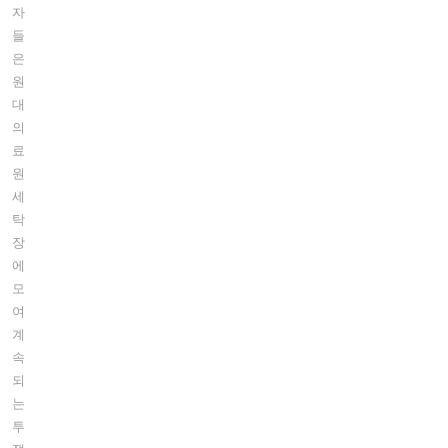
자
들
은
원
대
의
료
원
세
탁
장
에
모
여
계
속
되
는
투