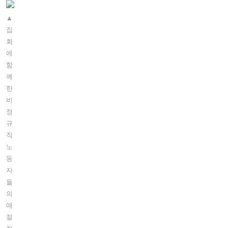
▲
집
회
에
함
께
한
비
정
규
직
노
동
자
들
의
애
절