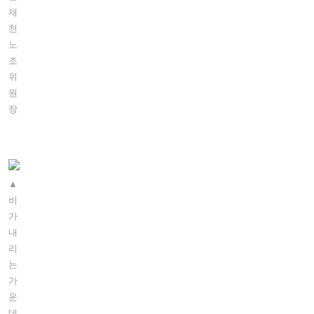
재
천
노
조
위
원
장
▲
비
가
내
리
는
가
운
데