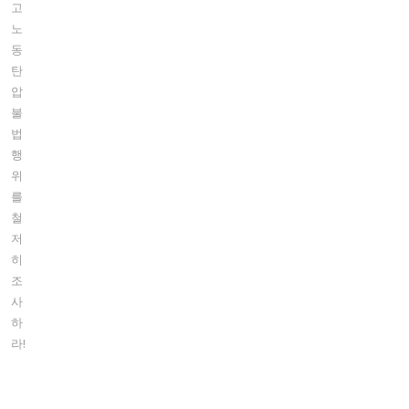
고
노
동
탄
압
불
법
행
위
를
철
저
히
조
사
하
라!