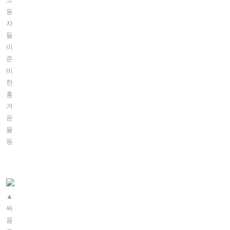
동
자
들
이
준
비
한
흥
겨
운
율
동
▲
싸
움