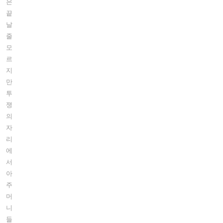
은
끝
날
줄
모
르
지
만
투
쟁
의
자
리
에
서
아
주
머
니
들