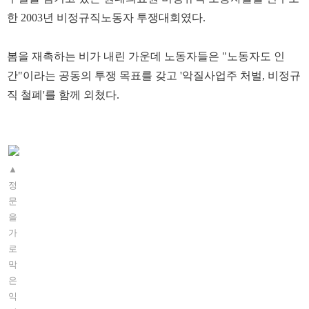
한 2003년 비정규직노동자 투쟁대회였다.
봄을 재촉하는 비가 내린 가운데 노동자들은 "노동자도 인
간"이라는 공동의 투쟁 목표를 갖고 '악질사업주 처벌, 비정규
직 철폐'를 함께 외쳤다.
▲
정
문
을
가
로
막
은
익