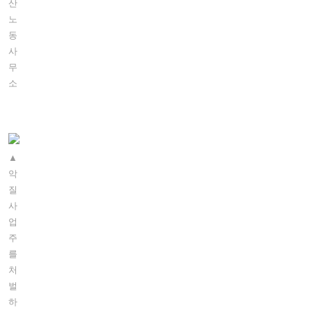
산
노
동
사
무
소
▲
악
질
사
업
주
를
처
벌
하