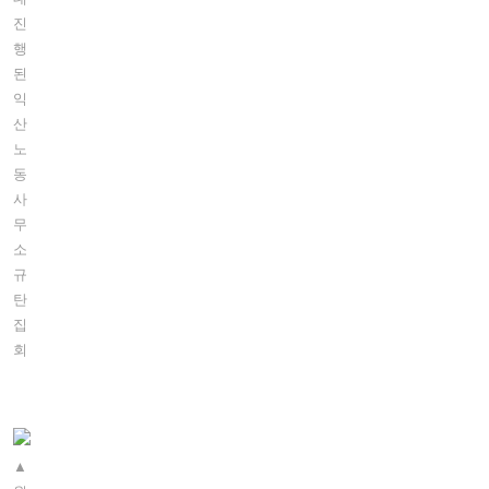
진
행
된
익
산
노
동
사
무
소
규
탄
집
회
▲