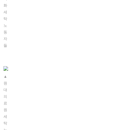
화
세
탁
노
동
자
들
▲
원
대
의
료
원
세
탁
노