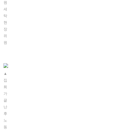
원
세
탁
현
장
위
원
▲
집
회
가
끝
난
후
노
동