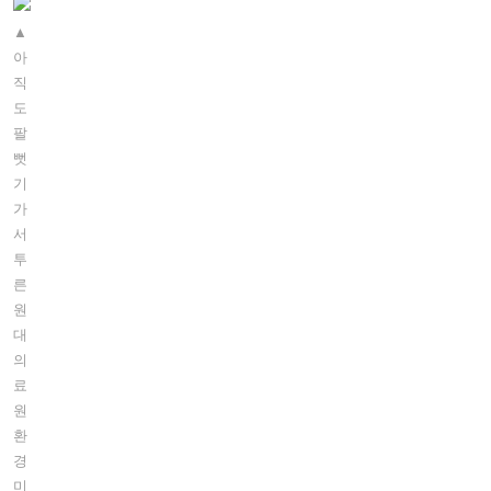
▲
아
직
도
팔
뻣
기
가
서
투
른
원
대
의
료
원
환
경
미