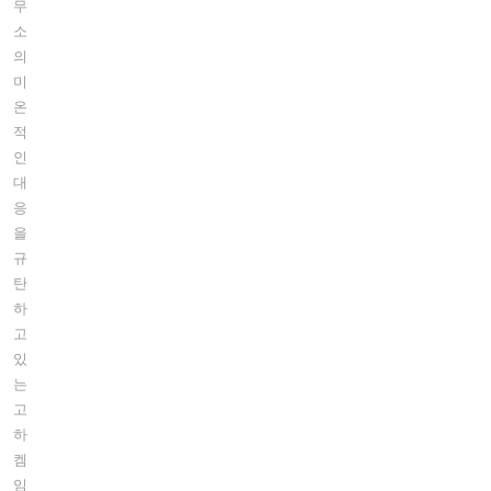
무
소
의
미
온
적
인
대
응
을
규
탄
하
고
있
는
고
하
켐
임