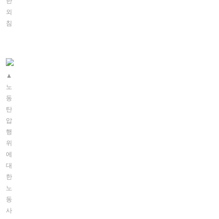
한
외
침
▲
노
동
탄
압
행
위
에
대
한
노
동
사