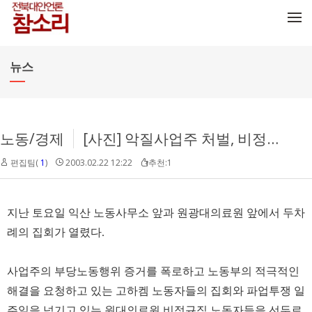
메뉴 건너뛰기
뉴스
노동/경제
[사진] 악질사업주 처벌, 비정규직 철폐
편집팀(
1
)
2003.02.22 12:22
추천:1
지난 토요일 익산 노동사무소 앞과 원광대의료원 앞에서 두차
례의 집회가 열렸다.
사업주의 부당노동행위 증거를 폭로하고 노동부의 적극적인
해결을 요청하고 있는 고하켐 노동자들의 집회와 파업투쟁 일
주일을 넘기고 있는 원대의료원 비정규직 노동자들을 선두로