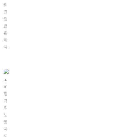
의
표
정
은
환
하
다.
▲
비
정
규
직
노
동
자
도