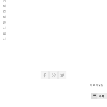
쟁
의
결
의
를
다
졌
다
이 게시물을
목록