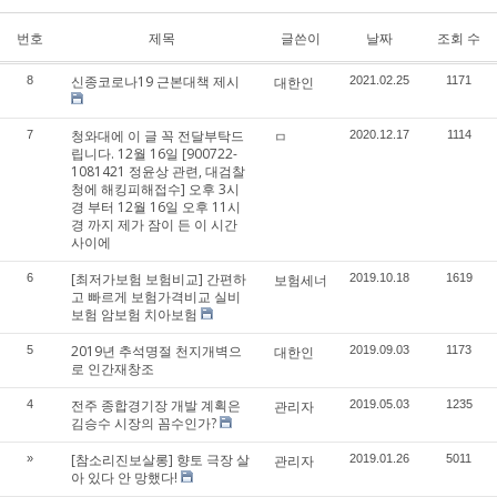
번호
제목
글쓴이
날짜
조회 수
신종코로나19 근본대책 제시
8
대한인
2021.02.25
1171
청와대에 이 글 꼭 전달부탁드
7
ㅁ
2020.12.17
1114
립니다. 12월 16일 [900722-
1081421 정윤상 관련, 대검찰
청에 해킹피해접수] 오후 3시
경 부터 12월 16일 오후 11시
경 까지 제가 잠이 든 이 시간
사이에
[최저가보험 보험비교] 간편하
6
보험세너
2019.10.18
1619
고 빠르게 보험가격비교 실비
보험 암보험 치아보험
2019년 추석명절 천지개벽으
5
대한인
2019.09.03
1173
로 인간재창조
전주 종합경기장 개발 계획은
4
관리자
2019.05.03
1235
김승수 시장의 꼼수인가?
[참소리진보살롱] 향토 극장 살
»
관리자
2019.01.26
5011
아 있다 안 망했다!