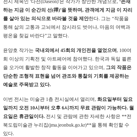
전시 제목인 '다선(Daseon)'은 작가가 창안한 개념으로,
‘존재
하는 지금 이 순간의 선(禪)’을 뜻하며, 관객에게 지금 이 자리
를 살아 있는 의식으로 바라볼 것을 제안
한다. 그는 “작품을
통해 삶의 고통과 고뇌에서 잠시라도 벗어나, 마음의 여백과
평온을 찾길 바란다”고 말했다.
윤양호 작가는
국내외에서 45회의 개인전을 열었으며
, 100여
회 이상의 기획전 및 아트페어에 참여했다. 한국과 독일 쾰른
을 오가며 활발한 창작 활동을 이어가고 있으며,
그의 작품은
단순한 조형적 표현을 넘어 관조와 통찰의 기회를 제공하는
예술로 주목받고 있다.
이번 전시는 미술관 1층 전시실에서 열리며,
화요일부터 일요
일까지 오전 10시부터 오후 6시까지 무료 관람이 가능하다. 월
요일은 휴관일이다.
전시 및 관람에 관한 자세한 사항은 **전
북도립미술관 누리집(jma.jeonbuk.go.kr)**을 통해 확인할 수
있다.