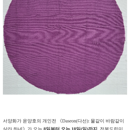
서양화가 윤양호의 개인전 《Daseon(다선): 물같이 바람같이
살라 하네》가 오는
8일부터 오는 18일(일)까지
, 전북도립미