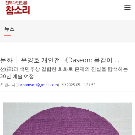
메뉴 건너뛰기
뉴스
문화
윤양호 개인전 《Daseon: 물같이 바람같이 살라 하네》, 전북도립미술관 서울분관서 개최
선(禪)과 색면추상 결합한 회화로 존재의 진실을 탐색하는
30년 예술 여정
관리자(
jbchamsori@gmail.com
)
2025.05.11 21:53