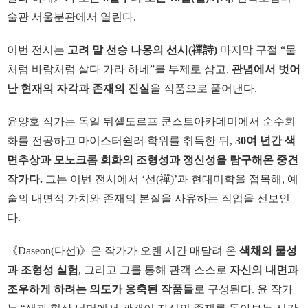
술관 서울분관에서 열린다.
이번 전시는
고려 말 선승 나옹의 선시(禪詩)
마지막 구절 “물
처럼 바람처럼 살다 가라 하네”를 부제로 삼고,
관념에서 벗어
난 현재의 자각과 존재의 진실
을 작품으로 풀어낸다.
윤양호 작가는 독일 뒤셀도르프 쿤스트아카데미에서 순수회
화를 전공하고 마이스터쉴러 학위를 취득한 뒤,
30여 년간 색
면추상과 모노크롬 회화의 조형성과 정신성을 탐구해온 중견
작가다.
그는 이번 전시에서 ‘선(禪)’과 현대미학을 접목해, 예
술의 내면적 가치와 존재의 본질을 사유하는 작업을 선보인
다.
《Daseon(다선)》은 작가가 오랜 시간 매달려 온
색채의 물성
과 조형성 실험
, 그리고 그를 통해 관객 스스로
자신의 내면과
조우하게 하려는 의도가 응축된 작품들
로 구성된다. 윤 작가